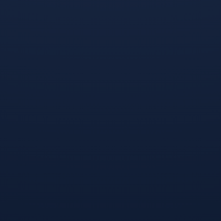
146
次浏览
开云体育中国-冰火之战，冰岛完胜伊朗，格列兹曼亮剑F组
开云体育2026-中亚雄鹰的叹息，吉鲁一剑封喉，秘鲁险胜乌兹别克斯坦