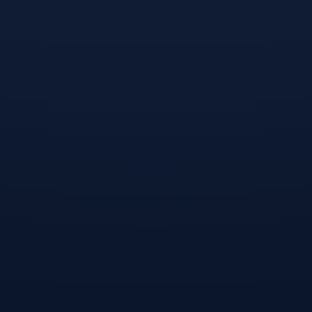
开云官网2026-逆转之
开云官网-卢卡库统治级
开云官网-英雄的黄昏，
夜，乌兹别克斯坦绝地
表现助克罗地亚力克瑞
2026世界杯B组，德布劳
反击，阿诺德致命一击
士，替补奇兵成转折关
内用最后的神迹照亮捷
震撼A组
键
克前进之路
发表评论：