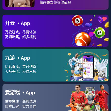
在边路用他标志性的变向摆脱了两名伊拉克防守球员，随即
送出一记低平传中，埋伏在后点的库杜斯迎球推射，皮球击
中远侧立柱后弹入网窝，1比0,加纳人的闪电战让伊拉克始料
未及。
伊拉克绝非等闲之辈，这支亚洲劲旅在本届世界杯上已经证
明了自己的韧性与战术素养，第34分钟，伊拉克利用一次角
球机会扳平比分，队长侯赛因在禁区内的强力头球让加纳门
将阿蒂齐吉望球兴叹，半场结束，双方战成1比1,比赛的天平
重新回到平衡状态。