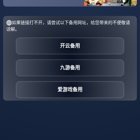
开云体育2026-致命一击，迪亚斯绝杀丹麦，乌拉圭昂首挺进世界杯八强
2026年7月2日,蒙特维多的世纪球场，见证
球星对决
了世界杯历史上又一场荡气回肠的经典战
役，在2026世界杯淘汰赛首轮......
开云体育入口-索菲亚的午夜里，格列兹曼撕碎了亚洲的叹息
当2026年世界杯淘汰赛的哨声在多哈的夜
球星对决
空下吹响，保加利亚与沙特阿拉伯的对
决，原本被认为是一场实力悬殊的较
量，......
开云下载-奇迹之夜，2026世界杯H组，哥斯达黎加绝杀摩洛哥，齐耶赫完成致命一击