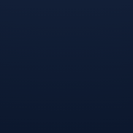
开云体育APP下载-绿茵
世界杯2026-南美铁血遇
开云体育入口-红黑风暴
奇迹，2026世界杯越南
欧洲底蕴，孙兴慜的第
席卷绿茵，维尼修斯主
2-1逆转丹麦，塔雷米天
三极之战—厄瓜多尔vs
宰B组焦点战，瑞士战术
神下凡导演惊天翻盘
克罗地亚的世界杯C组启
压制捷克显王者之气
示录
发表评论：