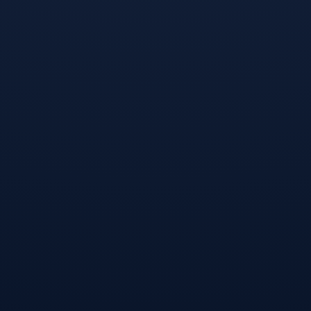
地亚控球风暴席卷喀麦
亚，梅西独舞闪耀赛场
组上演不屈与复兴的史
隆
诗
发表评论：