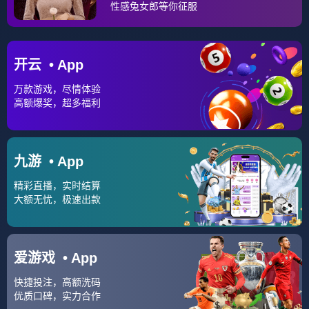
进攻过程行云流水，伊朗后防线甚至来不及反应,格列兹曼的
视野和传球精度令人叹为观止。
下半场，伊朗队试图通过换人调整加强进攻，但冰岛队的防
守体系在格列兹曼的调度下依旧稳固，第67分钟，格列兹曼
在反击中再次成为核心——他从中场带球长驱直入，面对四
名防守球员的围堵，他没有选择强行突破，而是巧妙地将球