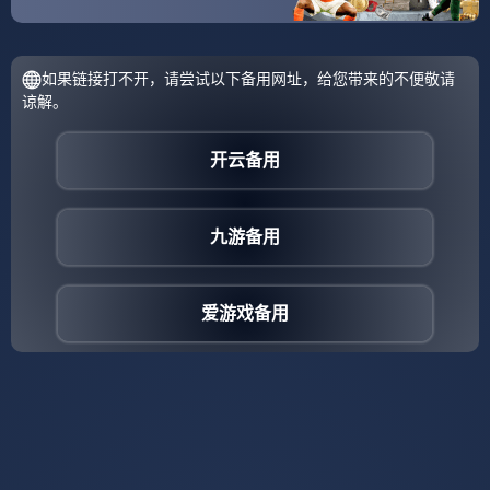
分给右侧插上的队友，后者横传中路，格列兹曼此时已经杀
到点球点附近，一脚低射完成梅开二度，3比0，比赛自此失
去悬念，整个进球过程中，格列兹曼展现的不仅是个人技
术，更是对比赛节奏的精准掌控——他知道什么时候该加
速，什么时候该冷静，什么时候该传递,什么时候该终结。
这场比赛的胜利，对于冰岛队来说意义非凡，作为F组中竞争
力相对较弱的队伍，冰岛一度被视为小组出线的“陪跑者”，但
格列兹曼的加盟彻底改变了这一切，他不仅带来了顶级的技
术能力，更带来了冠军球队的战术素养和心理素质，在格列
兹曼的串联下，冰岛队的进攻不再单一，而是呈现出层次分
明的立体攻势——中场能够组织、边路能够突破、禁区能够
终结，而伊朗队虽然拼尽全力，但面对格列兹曼这样级别的
球员,他们的防线始终显得力不从心。
赛后，格列兹曼被评为此役最佳球员，他在接受采访时平静