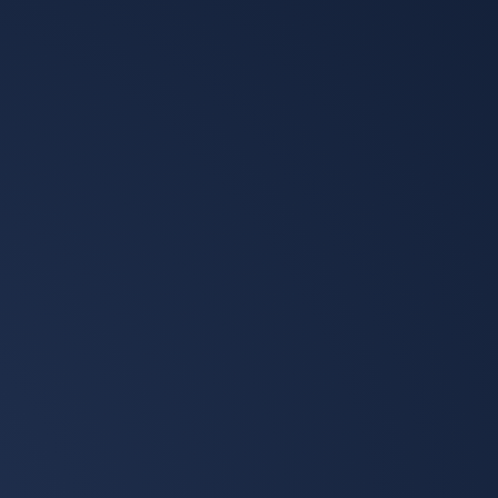
热门推荐
网友点评
开云体育中国-阿什拉夫
2023年9月的一场国际足球
爆发，日本完胜阿尔及
友谊赛，比分牌定格在4:0，
摩洛哥球星阿...
利亚，亚洲足球的觉醒
开云体育2026-年度焦点
与非洲雄狮的黄昏
篮球世界从不缺少对决，但
之战，当国王摘下玫
有些比赛注定超越胜负，成
为时代的界碑，当萨克...
瑰，开拓者时代悄然落
开云体育官网-西决生死
幕
当终场哨声响起，比分定格
战焦点战，热火打穿雷
在112-98，迈阿密热火队球