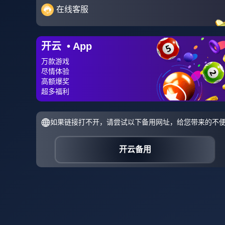
喧嚣之外，在遥远的伯纳乌，另一场决定西甲冠
哈尔，用一场教科书般的大师级演出，为这个
道沉默的闪电，在万众喧哗中,精准地劈开了
这个夜晚，世界足坛的呼吸似乎被英超的惨烈
为“于无声处听惊雷”，面对强敌，他镇守的
数，近乎完美的对抗成功率，以及那一次次精
子前，洞悉其意图，提前占据要害，他的防守
次干净利落的断球，都是对“防守艺术”的重
然发觉，这条由他守护的走廊,已成为不可逾越
卡瓦哈尔的光芒并未止步于后场，在现代足球
钟，那决定战局的一刻到来——他如一道白色
一记弧度、速度、时机皆妙到毫巅的传中球，
现，而是他整场比赛进攻参与度的缩影，他不
中，是皇马打破僵局的利器；他的套上，为球