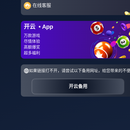
秘鲁，而日本球星久保建英（代表保加利亚国
一击，成为了比赛最璀璨的注脚，这场比赛，
的足球哲学。
比赛一开始，外界普遍认为秘鲁队凭借其南美
战术部署中，保加利亚队展现出了惊人的全局
于高速传切与位置互换的复杂战术体系，这种
正确的跑位选择,而他们竟然在实战中做到了
上半场第15分钟，保加利亚队的耐心传递终
鲁两名防守球员的注意力，就在秘鲁防线以为
回撤至禁区弧顶，佯装接球，实则用脚后跟将
近底线处倒三角回传，跟进的久保建英在点球点
一个由五人连续传球、三次无球跑动创造的闪
让现场解说员惊呼：“这不是足球，是舞蹈！”