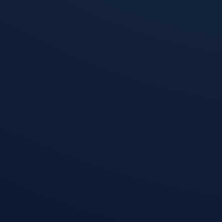
开云官网2026-逆转之夜，乌兹别克斯坦绝地
开云官网
反击，阿诺德致命一击震撼A组
瑞士，替
发表评论：