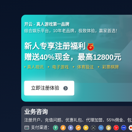
球队
首页
开云体育APP下载-默
组保加利亚大胜秘鲁，
2026-06-11 18:44:47
球队巡礼
开云美加墨
2026年世界杯的烽火在北美大陆燃起，A组
相逢，而这场比赛的进程，却以一种令人瞠目