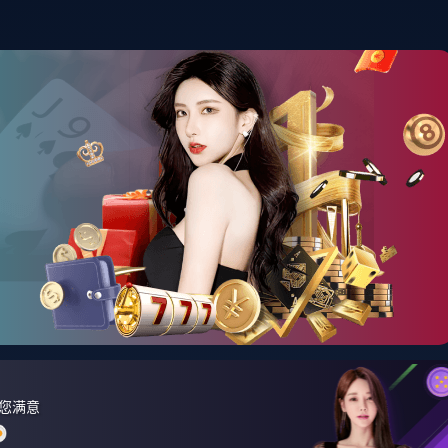
巡礼
世界杯
球星对决
历届冠军
契风暴，致命一击，2026世界杯A
久保建英照亮舞台
176
|
0
条评
的一场焦点对决在万众瞩目中拉开帷幕，保加利亚队与秘鲁队狭路
结舌的方式书写了历史，保加利亚以一场酣畅淋漓的大胜击溃了