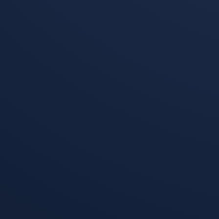
176
次浏览