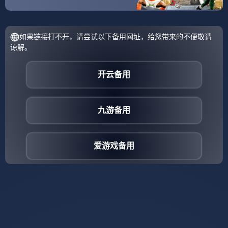
边锋或插上的边后卫往往能获得大量空当，挪威队的进攻呈
现出良好的层次感，第一波冲击未果，第二梯队立刻跟上施
压，形成持续围攻。
哈兰德则是这条得分链条上最致命的终结点,他不仅完成了“吃
饼”职责，更通过大范围的跑动牵制了瑞士至少两名中卫，为
后排插上的队友创造了后上破门的机会，挪威队的进球来自
运动战、定位球等多种方式，展现了进攻手段的丰富性，这
种“连续得分”的能力，建立在个体爆发的基础上，最终通过团
队协作和清晰的战术设计得以实现，彻底击垮了对手反扑的
信心。
“压制”的艺术：从局部优势到全局掌控
“压制”瑞士，并非简单的比分领先，而是挪威队从比赛内容上
展现出的全方位掌控，这种压制始于前场的高位逼抢，从哈