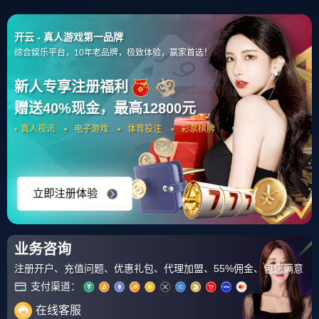
开云下载-阿什拉夫爆发撕裂防线，挪威连续得分
压制瑞士，北欧风暴席卷欧洲
2026-02-02 15:00:03
球队巡礼
开云美加墨
216
|
1
条评论
当阿什拉夫·哈基米在边路如闪电般启动，以一次标志性的长
途奔袭洞穿瑞士防线时，整个球场仿佛被按下了静音键，随
即爆发出山呼海啸，这不仅仅是一次精彩的个人表演，更是
整场比赛的缩影——一场由挪威队精心策划、高效执行的压
制性胜利，在关键的欧洲国家联赛对决中，挪威队凭借阿什
拉夫的“爆发”引擎，驱动全队实现“连续得分”，最终成功“压
制”了实力不俗的瑞士队，为北欧足球写下了浓墨重彩的一
笔。