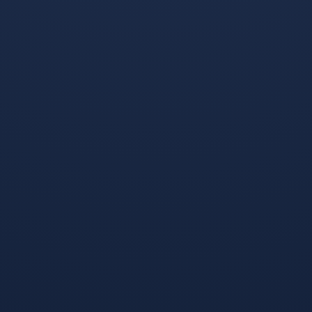
随着阿什拉夫、厄德高、哈兰德这一代天才球员的日益成
熟，以及战术体系的不断打磨，这支挪威队已经具备了在欧
洲乃至世界赛场上掀起更大风暴的潜力，本场对瑞士的压制
性胜利，或许正是宣告一个新时代到来的响亮号角，北欧海
盗，正以全新的面貌，向着足球世界的版图中心，发起强有
力的冲击。