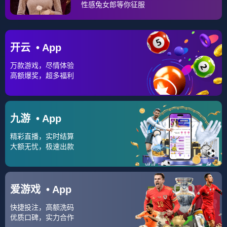
路包抄的谢赫里边路插上，大力抽射远角得手！1-0，沙特队
取得梦幻开局，这一进球彻底点燃了现场六万多名球迷的热
情,也打乱了厄瓜多尔主帅阿尔法罗的战术部署。
厄瓜多尔显然低估了沙特队的反击速度和战术执行力，他们
试图通过控球稳住局面，但沙特队在中前场布置了层层绞
杀，三名中场球员疯狂逼抢，迫使厄瓜多尔后卫线频频出现
传接球失误，第22分钟，沙特队再次打出经典反击，法拉杰
斜传禁区，谢赫里胸部停球后转身抽射，皮球擦着立柱偏
出，惊出厄瓜多尔门将一身冷汗，上半场结束时，沙特队控
球率虽只有38%，却完成了7次射门，其中5次射正，而厄瓜多
尔仅有2次远射,毫无威胁。
下半场：厄瓜多尔反扑与沙特防线的韧性
易边再战，厄瓜多尔如梦方醒，他们加强了中场的拼抢，并