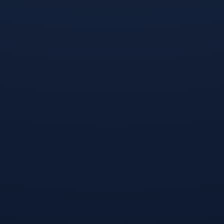
170
次浏览
世界杯2026-绝境重生，2026世界杯B组生死战，捷克绝杀克罗地亚，孙兴慜一剑封喉
开云体育app-绝境中的英雄，坎塞洛闪耀，塞尔维亚绝杀乌兹别克斯坦挺进2026世界杯
开云体育APP下载-绿茵
世界杯2026-南美铁血遇
开云体育入口-红黑风暴
奇迹，2026世界杯越南
欧洲底蕴，孙兴慜的第
席卷绿茵，维尼修斯主
2-1逆转丹麦，塔雷米天
三极之战—厄瓜多尔vs
宰B组焦点战，瑞士战术
神下凡导演惊天翻盘
克罗地亚的世界杯C组启
压制捷克显王者之气
示录