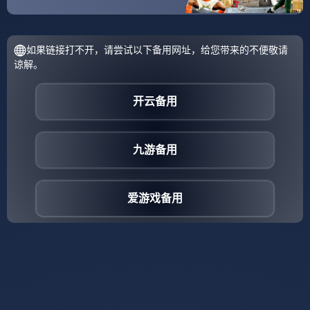
充分利用边路速度优势发动反击，第56分钟，厄瓜多尔头号
球星瓦伦西亚在禁区内接队友传中，甩头攻门得手，将比分
扳平为1-1，进球后的厄瓜多尔士气大振，一度将沙特压制在
半场狂轰滥炸，沙特队展现了令人刮目相看的防守韧性，门
将奥瓦伊斯高接低挡，中后卫坦巴克蒂和布莱希如同两堵高
墙，一次次化解险情，值得一提的是，沙特队的防守并非盲
目解围，而是通过精准的站位和预判，切断厄瓜多尔的传球
路线,迫使对手只能依靠远射碰运气。
比赛第78分钟，沙特主帅勒纳尔做出关键换人，用年仅21岁
的边锋艾曼·叶海亚换下体能透支的穆瓦拉德，这一调整立竿
见影——叶海亚的速度和冲击力让厄瓜多尔左后卫阿雷亚加
疲于奔命，第85分钟，沙特队后场长传，叶海亚高速插上，
在底线附近将球救回并横传门前，皮球被厄瓜多尔后卫解围
出禁区，但此时，一只“猎豹”已经悄无声息地潜伏在禁区弧顶