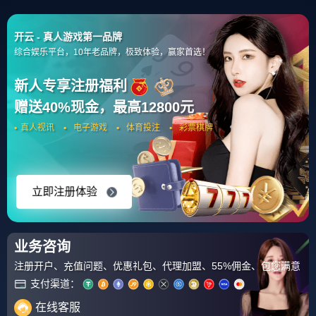
2025年12月21日
开云·体育(kaiyun)官方网站_KAIYUNAPP
©
2026
Powered by
Z-BlogPHP
Themes by
Yiwuku.com
联系我们
|
关于我们
|
留言建议
|
网站管理